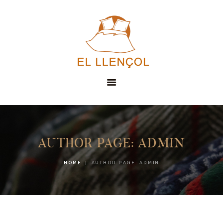
EL LLENÇOL
SERVEIS
AUTHOR PAGE: ADMIN
PRODUCTES
HOME
AUTHOR PAGE: ADMIN
CONTACTE