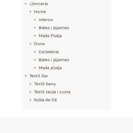
Llenceria
Home
Interior
Bates i pijames
Moda Platja
Dona
Corseteria
Bates i pijames
Moda platja
Tèxtil llar
Tèxtil bany
Tèxtil taula i cuina
Roba de llit