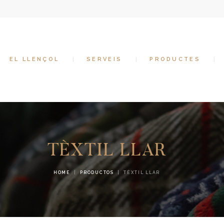
EL LLENÇOL
SERVEIS
PRODUCTES
EL LLENÇOL
SERVEIS
PRODUCTES
CONTACTE
TÈXTIL LLAR
HOME
PRODUCTOS
TÈXTIL LLAR