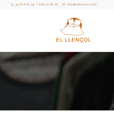
93 816 60 99
/ 628 23 28 38
info@elllensol.com