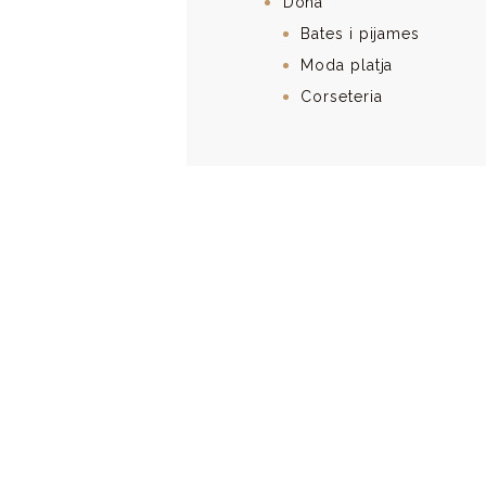
Dona
Bates i pijames
Moda platja
Corseteria