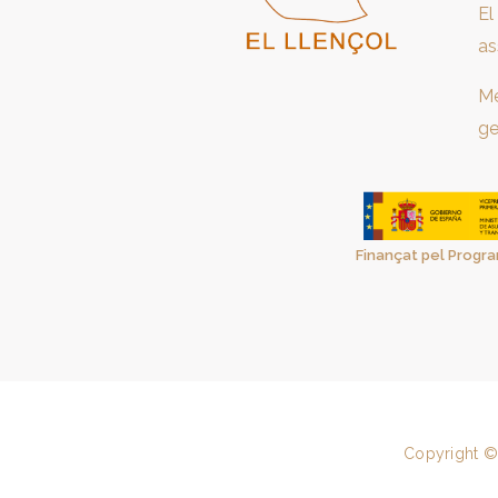
El
as
Me
ge
Finançat pel Progra
Copyright ©