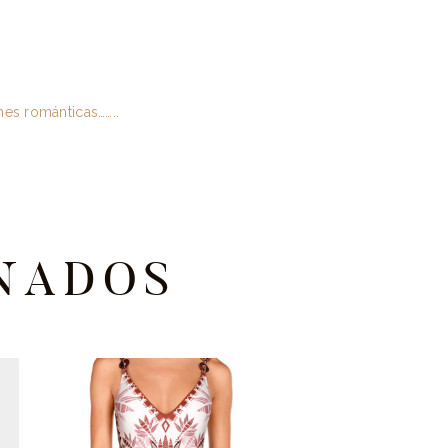
hes románticas……..
NADOS