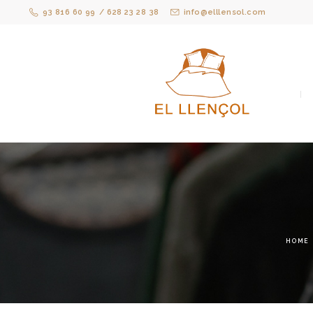
93 816 60 99
/ 628 23 28 38
info@elllensol.com
HOME