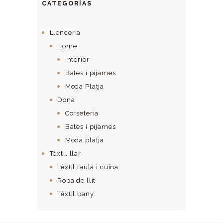
CATEGORÍAS
Llenceria
Home
Interior
Bates i pijames
Moda Platja
Dona
Corseteria
Bates i pijames
Moda platja
Tèxtil llar
Tèxtil taula i cuina
Roba de llit
Tèxtil bany